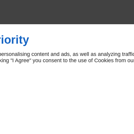
iority
rsonalising content and ads, as well as analyzing traffi
icking "I Agree" you consent to the use of Cookies from ou
Pour en savoir plus
CONTACTEZ-NOUS