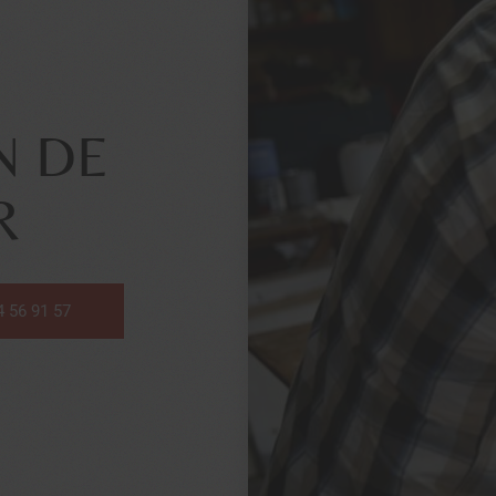
N DE
R
4 56 91 57