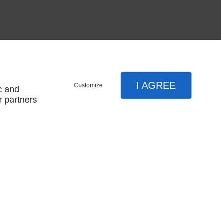
I AGREE
Customize
c and
r partners