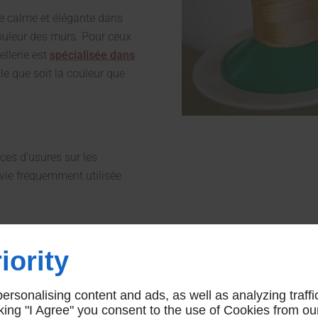
re calme et élégante dans
couleur des murs. Pour ceux
ellerie est
spécialisée dans
le que soit la couleur que
ces d’usures sur les
 vie fréquemment utilisée
iority
isserie d’ameublement
à
rsonalising content and ads, as well as analyzing traffi
icking "I Agree" you consent to the use of Cookies from ou