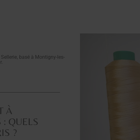
 Sellerie, basé à Montigny-les-
r.
T À
 : QUELS
IS ?