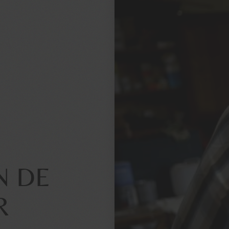
N DE
R