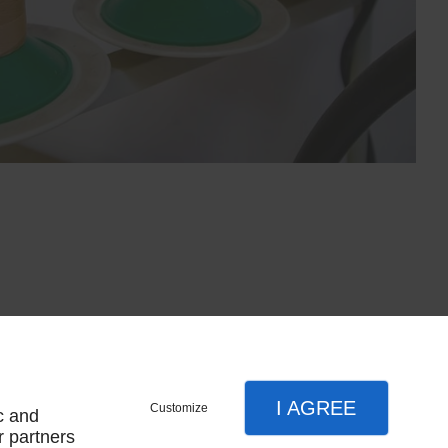
I AGREE
Customize
c and
r partners